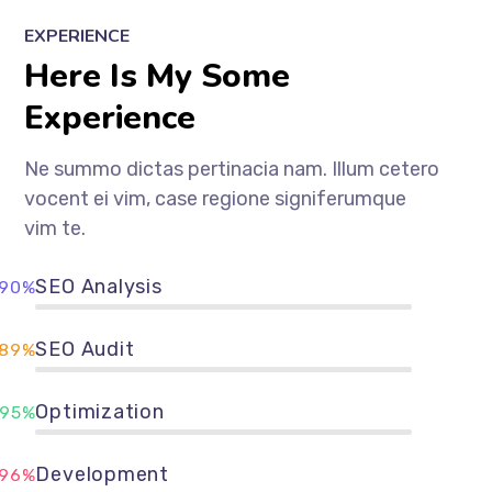
EXPERIENCE
Here Is My Some
Experience
Ne summo dictas pertinacia nam. Illum cetero
vocent ei vim, case regione signiferumque
vim te.
SEO Analysis
90%
SEO Audit
89%
Optimization
95%
Development
96%