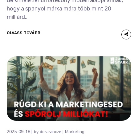
de kíméletlenül hatékony modell alapja annak,
hogy a spanyol márka mára több mint 20
milliárd...
OLVASS TOVÁBB
2025-09-18
by
dora.vincze
Marketing