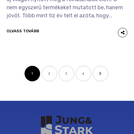
nem egyszerű termékeket mutatott be, hanem
jövőt. Több mint tíz év telt el azóta, hogy...
OLVASS TOVÁBB
1
2
3
4