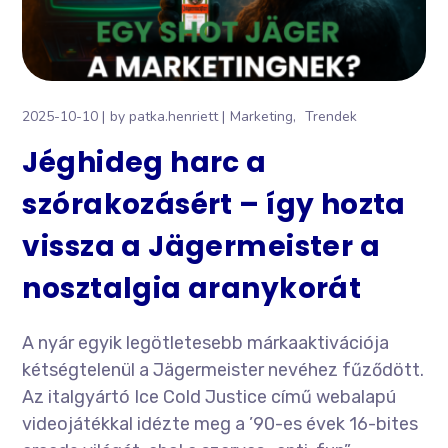
2025-10-10
by
patka.henriett
Marketing
Trendek
Jéghideg harc a
szórakozásért – így hozta
vissza a Jägermeister a
nosztalgia aranykorát
A nyár egyik legötletesebb márkaaktivációja
kétségtelenül a Jägermeister nevéhez fűződött.
Az italgyártó Ice Cold Justice című webalapú
videojátékkal idézte meg a ’90-es évek 16-bites