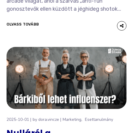
arcade világát, ahol a szarvas „anti-fun”
gonosztevők ellen küzdött a jéghideg shotok...
OLVASS TOVÁBB
2025-10-01
by
dora.vincze
Marketing
Esettanulmány