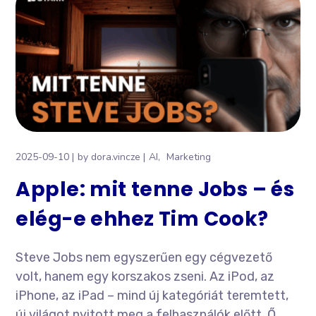
2025-09-10
by
dora.vincze
AI
Marketing
Apple: mit tenne Jobs – és
elég-e ehhez Tim Cook?
Steve Jobs nem egyszerűen egy cégvezető
volt, hanem egy korszakos zseni. Az iPod, az
iPhone, az iPad – mind új kategóriát teremtett,
új világot nyitott meg a felhasználók előtt. Ő