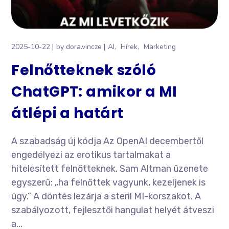
2025-10-22
by
dora.vincze
AI
Hírek
Marketing
Felnőtteknek szóló
ChatGPT: amikor a MI
átlépi a határt
A szabadság új kódja Az OpenAI decembertől
engedélyezi az erotikus tartalmakat a
hitelesített felnőtteknek. Sam Altman üzenete
egyszerű: „ha felnőttek vagyunk, kezeljenek is
úgy.” A döntés lezárja a steril MI-korszakot. A
szabályozott, fejlesztői hangulat helyét átveszi
a...