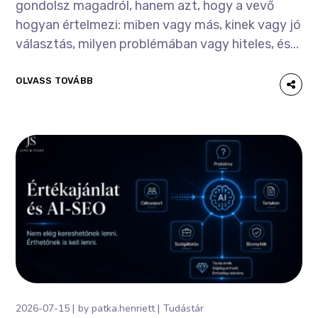
gondolsz magadról, hanem azt, hogy a vevő
hogyan értelmezi: miben vagy más, kinek vagy jó
választás, milyen problémában vagy hiteles, és...
OLVASS TOVÁBB
2026-07-15
by
patka.henriett
Tudástár