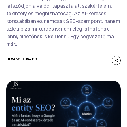
látszódjon a valódi tapasztalat, szakértelem,
tekintély és megbízhatóság. Az AI-keresés
korszakában ez nemcsak SEO-szempont, hanem
üzleti bizalmi kérdés is: nem elég láthatónak
lenni, hihetőnek is kell lenni. Egy cégvezető ma
már...
OLVASS TOVÁBB