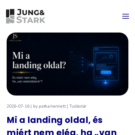
2026-07-16
by
patka.henriett
Tudástár
Mi a landing oldal, és
miért nem elég, ha „van