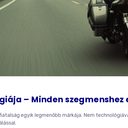
giája – Minden szegmenshez 
 fiatalság egyik legmenőbb márkája. Nem technológiáv
álással.