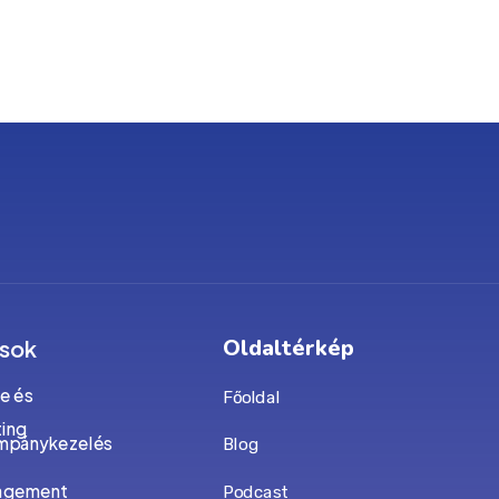
Oldaltérkép
ások
ne és
Főoldal
ing
mpánykezelés
Blog
agement
Podcast