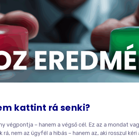
em kattint rá senki?
y végpontja – hanem a végső cél. Ez az a mondat vagy
rá, nem az ügyfél a hibás – hanem az, aki rosszul kéri a 