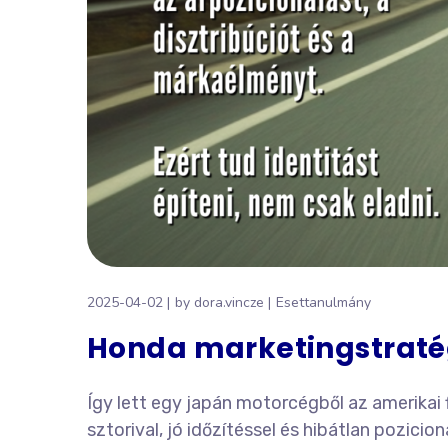
2025-04-02
by
dora.vincze
Esettanulmány
Honda marketingstraté
Így lett egy japán motorcégből az amerikai
sztorival, jó időzítéssel és hibátlan pozicion