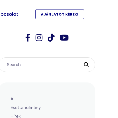
pcsolat
AJÁNLATOT KÉREK!
AI
Esettanulmány
Hírek