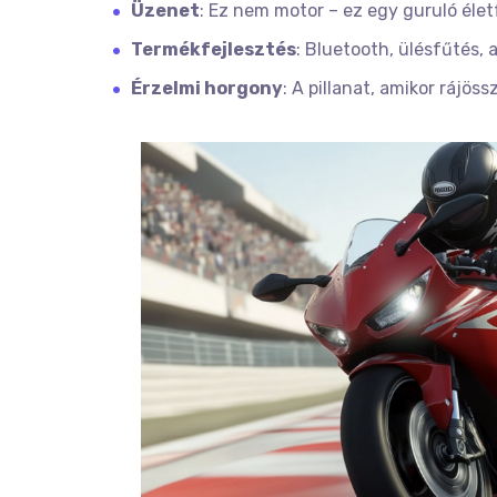
Üzenet
: Ez nem motor – ez egy guruló éle
Termékfejlesztés
: Bluetooth, ülésfűtés,
Érzelmi horgony
: A pillanat, amikor rájöss