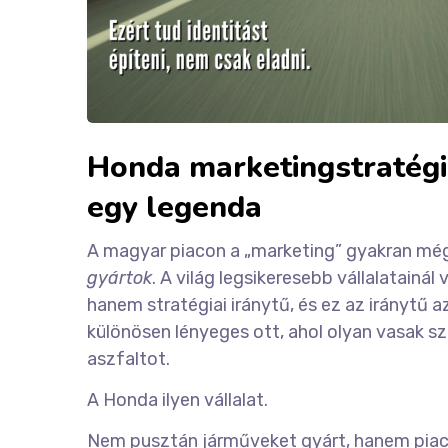
Honda marketingstratég
egy legenda
A magyar piacon a „marketing” gyakran még 
gyártok
. A világ legsikeresebb vállalatainá
hanem stratégiai iránytű, és ez az iránytű az 
különösen lényeges ott, ahol olyan vasak sz
aszfaltot.
A Honda ilyen vállalat.
Nem pusztán járműveket gyárt, hanem piacok