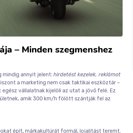
iája – Minden szegmenshez
mindig annyit jelent:
hirdetést kezelek, reklámot
l viszont a marketing nem csak taktikai eszköztár –
egész vállalatnak kijelöli az utat a jövő felé. Ez
ületnek, amik 300 km/h fölött szántják fel az
at épít, márkakultúrát formál, lojalitást teremt.