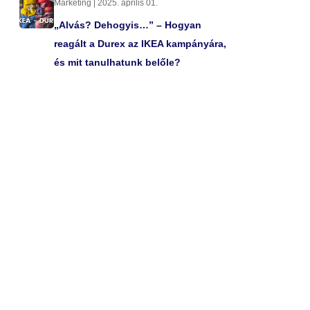
Marketing | 2025. április 01.
„Alvás? Dehogyis…” – Hogyan
reagált a Durex az IKEA kampányára,
és mit tanulhatunk belőle?