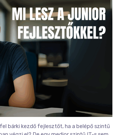
fel bárki kezdő fejlesztőt, ha a belépő szintű
an végzi el? De egy medior szintű IT-s sem