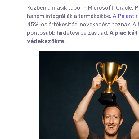
Közben a másik tábor – Microsoft, Oracle, P
hanem integrálják a termékeikbe.
A Palantir
45%-os értékesítési növekedést hoznak. A M
pontosabb hirdetési célzást ad.
A piac ké
védekezőkre.