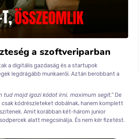
szteség a szoftveriparban
ak a digitális gazdaság és a startupok
 cégek legdrágább munkaerői. Aztán berobbant a
 tud majd igazi kódot írni, maximum segít.”
De
m csak kódrészleteket dobálnak, hanem komplett
szítenek. Amit korábban két-három junior
odpercek alatt megcsinálja. És nem kér fizetést.