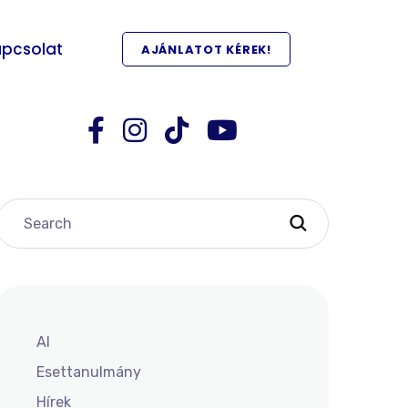
pcsolat
AJÁNLATOT KÉREK!
AI
Esettanulmány
Hírek