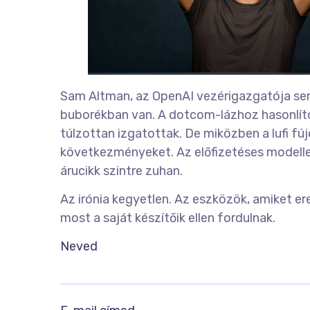
Sam Altman, az OpenAI vezérigazgatója sem 
buborékban van. A dotcom-lázhoz hasonlítot
túlzottan izgatottak. De miközben a lufi fúj
következményeket. Az előfizetéses modelle
árucikk szintre zuhan.
Az irónia kegyetlen. Az eszközök, amiket er
most a saját készítőik ellen fordulnak.
Neved