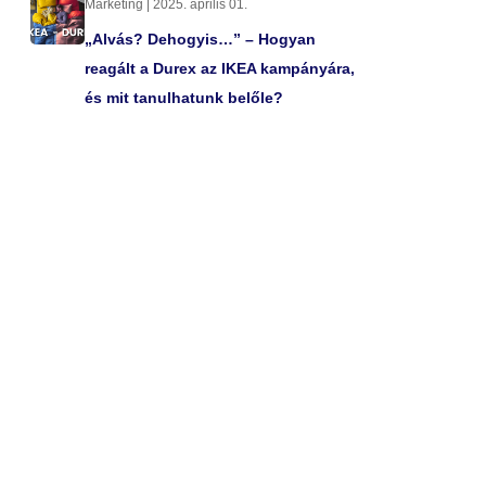
Marketing | 2025. április 01.
„Alvás? Dehogyis…” – Hogyan
reagált a Durex az IKEA kampányára,
és mit tanulhatunk belőle?