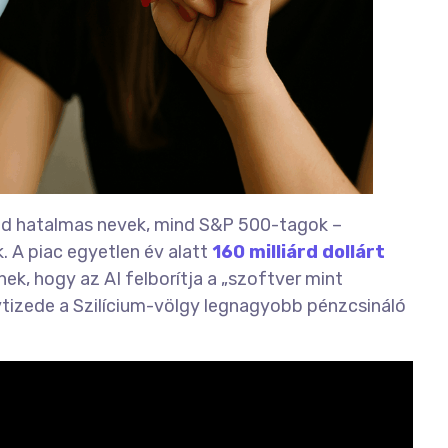
nd hatalmas nevek, mind S&P 500-tagok –
 A piac egyetlen év alatt
160 milliárd dollárt
nek, hogy az AI felborítja a „szoftver mint
vtizede a Szilícium-völgy legnagyobb pénzcsináló