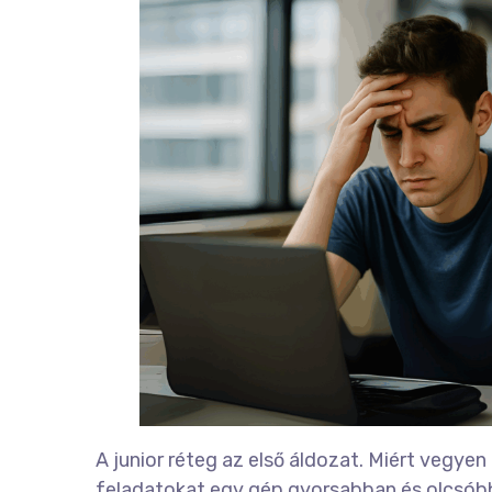
A junior réteg az első áldozat. Miért vegyen 
feladatokat egy gép gyorsabban és olcsóbb