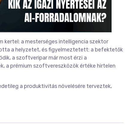
kertel: a mesterséges intelligencia szektor
ta a helyzetet, és figyelmeztetett: a befektetők
ódik, a szoftveripar már most érzi a
k, a prémium szoftvereszközök értéke hirtelen
edetileg a produktivitás növelésére terveztek,