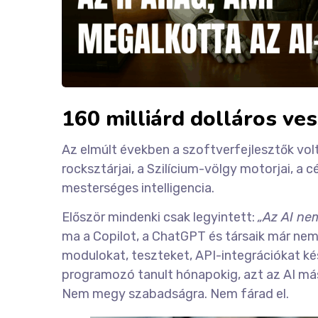
160 milliárd dolláros ve
Az elmúlt években a szoftverfejlesztők volt
rocksztárjai, a Szilícium-völgy motorjai, a
mesterséges intelligencia.
Először mindenki csak legyintett:
„Az AI nem
ma a Copilot, a ChatGPT és társaik már ne
modulokat, teszteket, API-integrációkat ké
programozó tanult hónapokig, azt az AI más
Nem megy szabadságra. Nem fárad el.