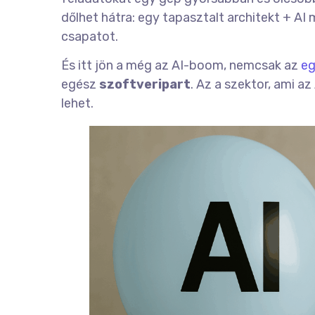
dőlhet hátra: egy tapasztalt architekt + A
csapatot.
És itt jön a még az AI-boom, nemcsak az
eg
egész
szoftveripart
. Az a szektor, ami az
lehet.