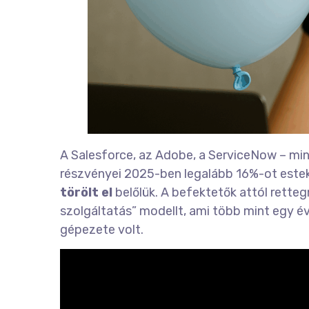
A Salesforce, az Adobe, a ServiceNow – mi
részvényei 2025-ben legalább 16%-ot estek.
törölt el
belőlük. A befektetők attól retteg
szolgáltatás” modellt, ami több mint egy é
gépezete volt.