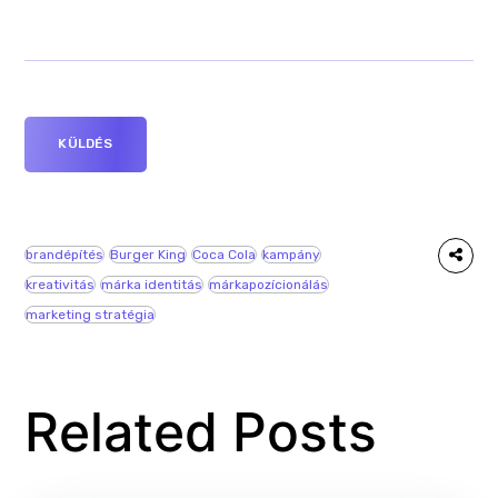
brandépítés
Burger King
Coca Cola
kampány
kreativitás
márka identitás
márkapozícionálás
marketing stratégia
Related Posts