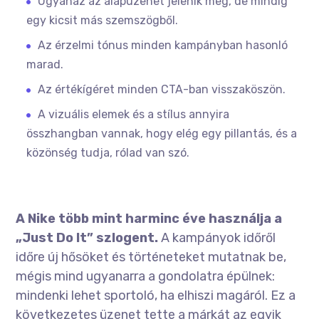
Ugyanaz az alapüzenet jelenik meg, de mindig
egy kicsit más szemszögből.
Az érzelmi tónus minden kampányban hasonló
marad.
Az értékígéret minden CTA-ban visszaköszön.
A vizuális elemek és a stílus annyira
összhangban vannak, hogy elég egy pillantás, és a
közönség tudja, rólad van szó.
A Nike több mint harminc éve használja a
„Just Do It” szlogent.
A kampányok időről
időre új hősöket és történeteket mutatnak be,
mégis mind ugyanarra a gondolatra épülnek:
mindenki lehet sportoló, ha elhiszi magáról. Ez a
következetes üzenet tette a márkát az egyik