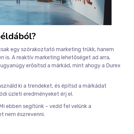
példából?
mcsak egy szórakoztató marketing trükk, hanem
 is. A reaktív marketing lehetőséget ad arra,
 ugyanúgy erősítsd a márkád, mint ahogy a Durex
asználd ki a trendeket, és építsd a márkádat
i üzleti eredményeket érj el.
 Mi ebben segítünk – vedd fel velünk a
het nem észrevenni.