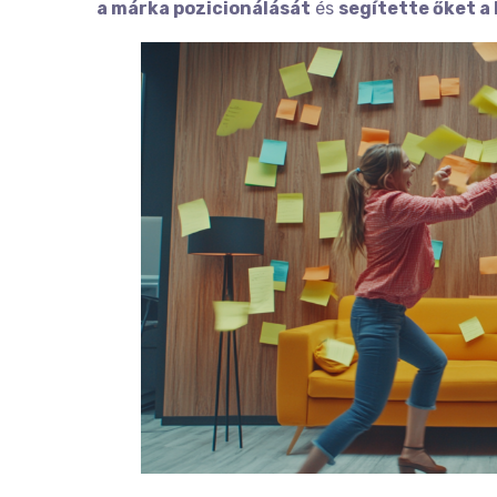
a márka pozicionálását
és
segítette őket a