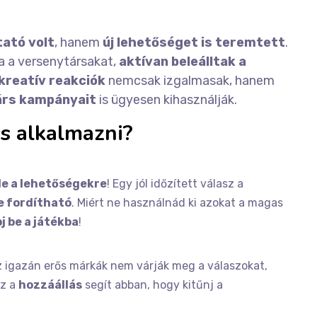
ató volt
, hanem
új lehetőséget is teremtett
.
a a versenytársakat,
aktívan beleálltak a
kreatív reakciók
nemcsak izgalmasak, hanem
árs kampányait
is ügyesen kihasználják.
is alkalmazni?
 le a lehetőségekre
! Egy jól időzített válasz a
e fordítható
. Miért ne használnád ki azokat a magas
pj be a játékba
!
z igazán erős márkák nem várják meg a válaszokat,
Ez a
hozzáállás
segít abban, hogy kitűnj a