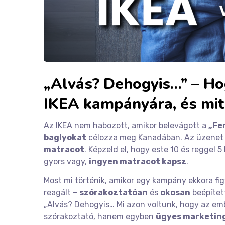
„Alvás? Dehogyis…” – Ho
IKEA kampányára, és mit
Az IKEA nem habozott, amikor belevágott a
„Fe
baglyokat
célozza meg Kanadában. Az üzenet e
matracot
. Képzeld el, hogy este 10 és reggel 
gyors vagy,
ingyen matracot kapsz
.
Most mi történik, amikor egy kampány ekkora fi
reagált –
szórakoztatóan
és
okosan
beépített
„Alvás? Dehogyis… Mi azon voltunk, hogy az e
szórakoztató, hanem egyben
ügyes marketin