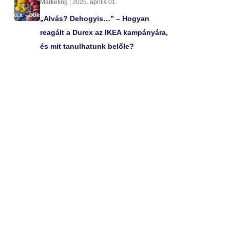
Marketing | 2025. április 01.
„Alvás? Dehogyis…” – Hogyan
reagált a Durex az IKEA kampányára,
és mit tanulhatunk belőle?