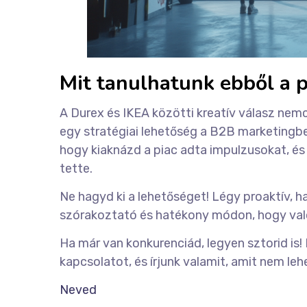
Mit tanulhatunk ebből a 
A Durex és IKEA közötti kreatív válasz ne
egy stratégiai lehetőség a B2B marketingben
hogy kiaknázd a piac adta impulzusokat, és
tette.
Ne hagyd ki a lehetőséget! Légy proaktív, h
szórakoztató és hatékony módon, hogy valód
Ha már van konkurenciád, legyen sztorid is!
kapcsolatot, és írjunk valamit, amit nem le
Neved