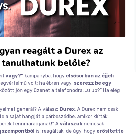
gyan reagált a Durex az
 tanulhatunk belőle?
nt vagy?”
kampányba, hogy
elsősorban az éjjeli
gyértelmű volt: ha ébren vagy,
szerezz be egy
5 között jön egy üzenet a telefonodra: „u up?” Ha elég
gyelmet generál? A válasz:
Durex
. A Durex nem csak
e a saját hangját a párbeszédbe, amikor kiírták:
mberek fennmaradjanak!” A
válaszuk
nemcsak
gszempontból
is: reagáltak, de úgy, hogy
erősítette