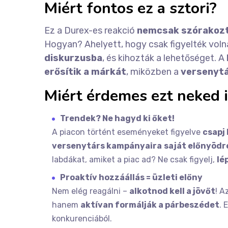
Miért fontos ez a sztori?
Ez a Durex-es reakció
nemcsak szórakozt
Hogyan? Ahelyett, hogy csak figyelték voln
diskurzusba
, és kihozták a lehetőséget. A
erősítik a márkát
, miközben a
versenyt
Miért érdemes ezt neked 
Trendek? Ne hagyd ki őket!
A piacon történt eseményeket figyelve
csapj
versenytárs kampányaira
saját előnyödr
labdákat, amiket a piac ad? Ne csak figyelj,
lé
Proaktív hozzáállás = üzleti előny
Nem elég reagálni –
alkotnod kell a jövőt
! A
hanem
aktívan formálják a párbeszédet
. 
konkurenciából.