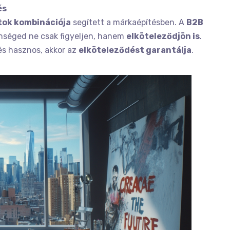
és
tok kombinációja
segített a márkaépítésben. A
B2B
nséged ne csak figyeljen, hanem
elköteleződjön is
.
és hasznos, akkor az
elköteleződést garantálja
.