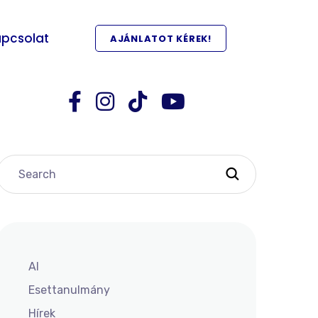
pcsolat
AJÁNLATOT KÉREK!
AI
Esettanulmány
Hírek