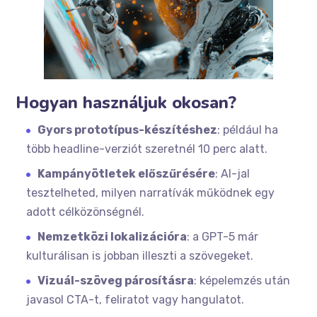
Hogyan használjuk okosan?
Gyors prototípus-készítéshez
: például ha
több headline-verziót szeretnél 10 perc alatt.
Kampányötletek előszűrésére
: AI-jal
tesztelheted, milyen narratívák működnek egy
adott célközönségnél.
Nemzetközi lokalizációra
: a GPT-5 már
kulturálisan is jobban illeszti a szövegeket.
Vizuál-szöveg párosításra
: képelemzés után
javasol CTA-t, feliratot vagy hangulatot.