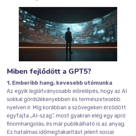
Miben fejlődött a GPT5?
1. Emberibb hang, kevesebb utómunka
Az egyik leglátványosabb előrelépés, hogy az AI
sokkal gördülékenyebben és természetesebb
nyelven ír. Míg korábban a szövegeken érződött
egyfajta „AI-szag”, most gyakran elég egy apró
finomhangolás, és már publikálható is az anyag.
Ez hatalmas időmegtakarítást jelent social