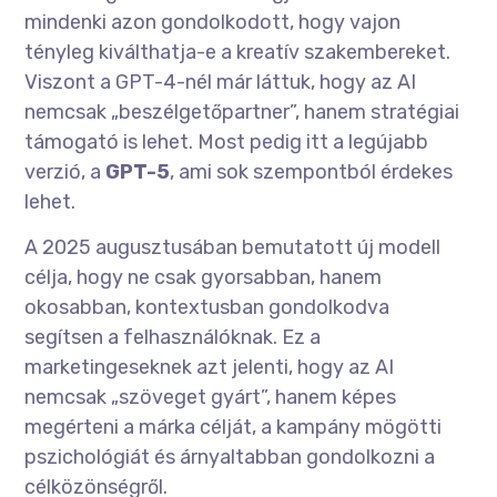
mindenki azon gondolkodott, hogy vajon
tényleg kiválthatja-e a kreatív szakembereket.
Viszont a GPT-4-nél már láttuk, hogy az AI
nemcsak „beszélgetőpartner”, hanem stratégiai
támogató is lehet. Most pedig itt a legújabb
verzió, a
GPT-5
, ami sok szempontból érdekes
lehet.
A 2025 augusztusában bemutatott új modell
célja, hogy ne csak gyorsabban, hanem
okosabban, kontextusban gondolkodva
segítsen a felhasználóknak. Ez a
marketingeseknek azt jelenti, hogy az AI
nemcsak „szöveget gyárt”, hanem képes
megérteni a márka célját, a kampány mögötti
pszichológiát és árnyaltabban gondolkozni a
célközönségről.