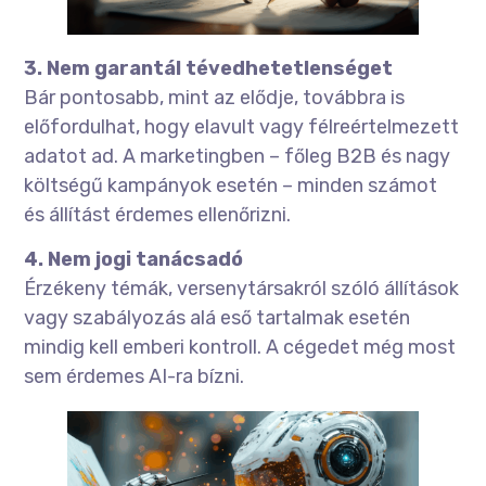
3. Nem garantál tévedhetetlenséget
Bár pontosabb, mint az elődje, továbbra is
előfordulhat, hogy elavult vagy félreértelmezett
adatot ad. A marketingben – főleg B2B és nagy
költségű kampányok esetén – minden számot
és állítást érdemes ellenőrizni.
4. Nem jogi tanácsadó
Érzékeny témák, versenytársakról szóló állítások
vagy szabályozás alá eső tartalmak esetén
mindig kell emberi kontroll. A cégedet még most
sem érdemes AI-ra bízni.