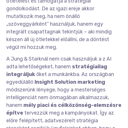
ötletelést és támogatja a stratégiai
gondolkodást. De az igazi ereje akkor
mutatkozik meg, ha nem önálló
„szöveggyárként” használjuk, hanem egy
integrált csapattagnak tekintjük – aki mindig
készen áll új ötletekkel előállni, de a döntést
végül mi hozzuk meg.
A Jung & Starknál nem csak használjuk a z AI
adta lehetőségeket, hanem
stratégiailag
integráljuk
őket a munkánkba. Az országban
egyedülálló
Insight Solution marketing
módszerünk lényege, hogy a mesterséges
intelligenciát nem önmagában alkalmazzuk,
hanem
mély piaci és célközönség-elemzésre
építve
tervezzük meg a kampányokat. Így az
előre felépített, adatvezérelt stratégia