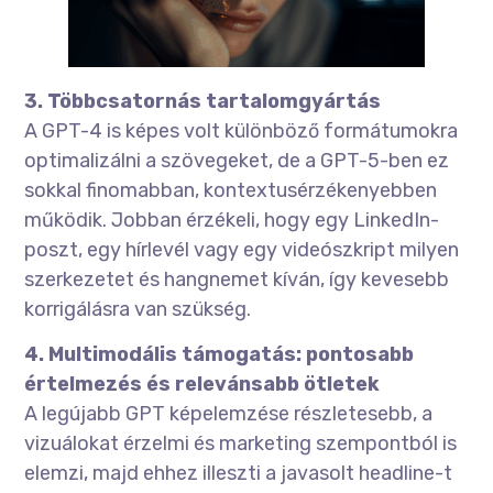
3. Többcsatornás tartalomgyártás
A GPT-4 is képes volt különböző formátumokra
optimalizálni a szövegeket, de a GPT-5-ben ez
sokkal finomabban, kontextusérzékenyebben
működik. Jobban érzékeli, hogy egy LinkedIn-
poszt, egy hírlevél vagy egy videószkript milyen
szerkezetet és hangnemet kíván, így kevesebb
korrigálásra van szükség.
4. Multimodális támogatás: pontosabb
értelmezés és relevánsabb ötletek
A legújabb GPT képelemzése részletesebb, a
vizuálokat érzelmi és marketing szempontból is
elemzi, majd ehhez illeszti a javasolt headline-t