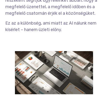
részeként segítjük ügyfeleinket abban, hogy a
megfelelő üzenettel, a megfelelő időben és a
megfelelő csatornán érjék el a közönségüket.
Ez az a különbség, ami miatt az AI nálunk nem
kísérlet – hanem üzleti előny.