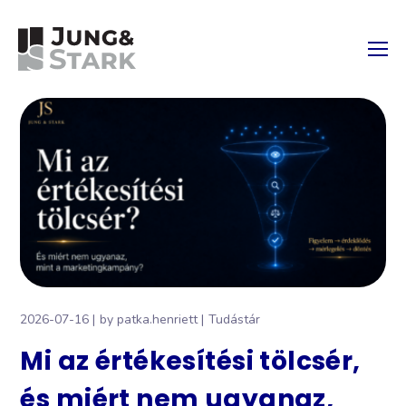
2026-07-16
by
patka.henriett
Tudástár
Mi az értékesítési tölcsér,
és miért nem ugyanaz,