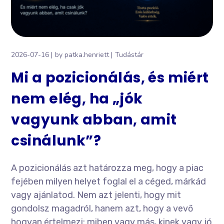
2026-07-16
by
patka.henriett
Tudástár
Mi a pozicionálás, és miért
nem elég, ha „jók
vagyunk abban, amit
csinálunk”?
A pozicionálás azt határozza meg, hogy a piac
fejében milyen helyet foglal el a céged, márkád
vagy ajánlatod. Nem azt jelenti, hogy mit
gondolsz magadról, hanem azt, hogy a vevő
hogyan értelmezi: miben vagy más, kinek vagy jó