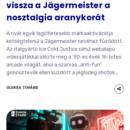
vissza a Jägermeister a
nosztalgia aranykorát
A nyár egyik legötletesebb márkaaktivációja
kétségtelenül a Jägermeister nevéhez fűződött.
Az italgyártó Ice Cold Justice című webalapú
videojátékkal idézte meg a ’90-es évek 16-bites
arcade világát, ahol a szarvas „anti-fun”
gonosztevők ellen küzdött a jéghideg shotok...
OLVASS TOVÁBB