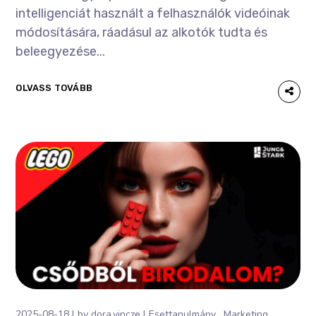
intelligenciát használt a felhasználók videóinak
módosítására, ráadásul az alkotók tudta és
beleegyezése...
OLVASS TOVÁBB
2025-08-18
by
dora.vincze
Esettanulmány
Marketing