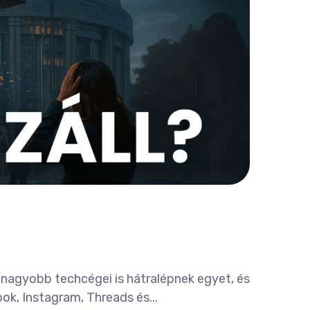
egnagyobb techcégei is hátralépnek egyet, és
k, Instagram, Threads és...