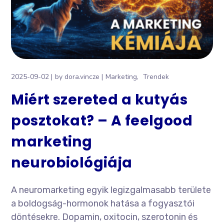
2025-09-02
by
dora.vincze
Marketing
Trendek
Miért szereted a kutyás
posztokat? – A feelgood
marketing
neurobiológiája
A neuromarketing egyik legizgalmasabb területe
a boldogság-hormonok hatása a fogyasztói
döntésekre. Dopamin, oxitocin, szerotonin és