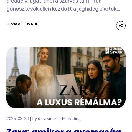
arcade világát, ahol a szarvas „anti-fun”
gonosztevők ellen küzdött a jéghideg shotok...
OLVASS TOVÁBB
2025-09-23
by
dora.vincze
Marketing