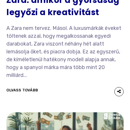
Zara: amikor a gyorsaság
legyőzi a kreativitást
A Zara nem tervez. Másol. A luxusmárkák éveket
töltenek azzal, hogy megalkossanak egyedi
darabokat, Zara viszont néhány hét alatt
lemásolja őket, és piacra dobja. Ez az egyszerű,
de kíméletlenül hatékony modell alapja annak,
hogy a spanyol márka mára több mint 20
milliárd...
OLVASS TOVÁBB