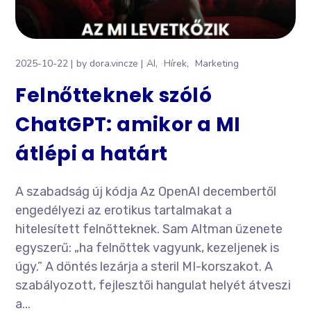
2025-10-22
by
dora.vincze
AI
Hírek
Marketing
Felnőtteknek szóló
ChatGPT: amikor a MI
átlépi a határt
A szabadság új kódja Az OpenAI decembertől
engedélyezi az erotikus tartalmakat a
hitelesített felnőtteknek. Sam Altman üzenete
egyszerű: „ha felnőttek vagyunk, kezeljenek is
úgy.” A döntés lezárja a steril MI-korszakot. A
szabályozott, fejlesztői hangulat helyét átveszi
a...