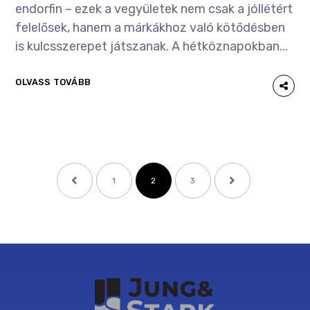
endorfin – ezek a vegyületek nem csak a jóllétért
felelősek, hanem a márkákhoz való kötődésben
is kulcsszerepet játszanak. A hétköznapokban...
OLVASS TOVÁBB
1
2
3