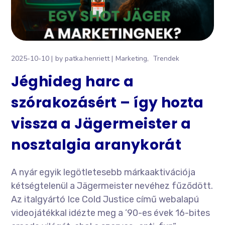
2025-10-10
by
patka.henriett
Marketing
Trendek
Jéghideg harc a
szórakozásért – így hozta
vissza a Jägermeister a
nosztalgia aranykorát
A nyár egyik legötletesebb márkaaktivációja
kétségtelenül a Jägermeister nevéhez fűződött.
Az italgyártó Ice Cold Justice című webalapú
videojátékkal idézte meg a ’90-es évek 16-bites