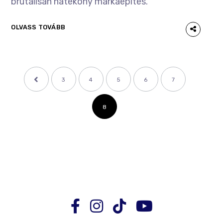
brutálisan hatékony márkaépítés.
OLVASS TOVÁBB
3
4
5
6
7
8