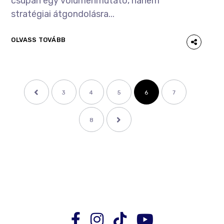
csupán egy volumenmutató, hanem
stratégiai átgondolásra...
OLVASS TOVÁBB
3
4
5
6
7
8