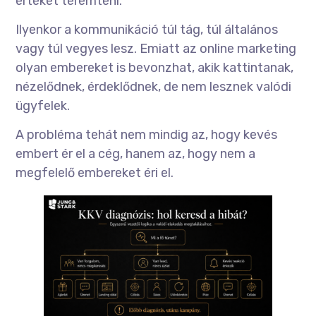
értéket teremteni.
Ilyenkor a kommunikáció túl tág, túl általános
vagy túl vegyes lesz. Emiatt az online marketing
olyan embereket is bevonzhat, akik kattintanak,
nézelődnek, érdeklődnek, de nem lesznek valódi
ügyfelek.
A probléma tehát nem mindig az, hogy kevés
embert ér el a cég, hanem az, hogy nem a
megfelelő embereket éri el.