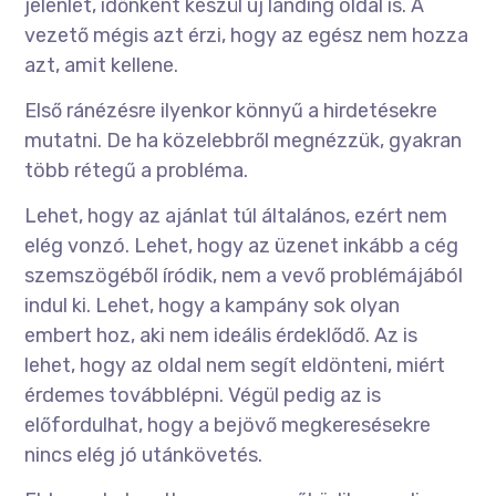
jelenlét, időnként készül új landing oldal is. A
vezető mégis azt érzi, hogy az egész nem hozza
azt, amit kellene.
Első ránézésre ilyenkor könnyű a hirdetésekre
mutatni. De ha közelebbről megnézzük, gyakran
több rétegű a probléma.
Lehet, hogy az ajánlat túl általános, ezért nem
elég vonzó. Lehet, hogy az üzenet inkább a cég
szemszögéből íródik, nem a vevő problémájából
indul ki. Lehet, hogy a kampány sok olyan
embert hoz, aki nem ideális érdeklődő. Az is
lehet, hogy az oldal nem segít eldönteni, miért
érdemes továbblépni. Végül pedig az is
előfordulhat, hogy a bejövő megkeresésekre
nincs elég jó utánkövetés.