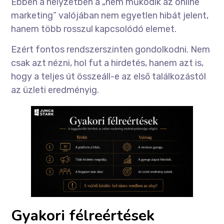
Ebben a helyzetben a „nem működik az online
marketing” valójában nem egyetlen hibát jelent,
hanem több rosszul kapcsolódó elemet.
Ezért fontos rendszerszinten gondolkodni. Nem
csak azt nézni, hol fut a hirdetés, hanem azt is,
hogy a teljes út összeáll-e az első találkozástól
az üzleti eredményig.
Gyakori félreértések