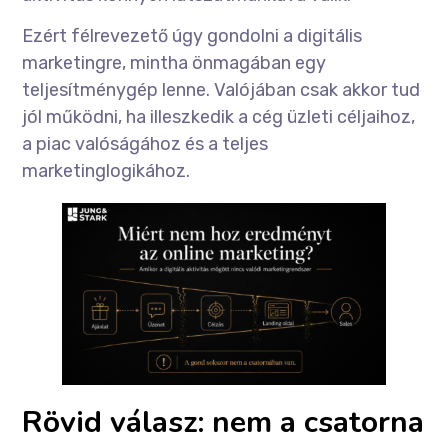
Ezért félrevezető úgy gondolni a digitális
marketingre, mintha önmagában egy
teljesítménygép lenne. Valójában csak akkor tud
jól működni, ha illeszkedik a cég üzleti céljaihoz,
a piac valóságához és a teljes
marketinglogikához.
Rövid válasz: nem a csatorna