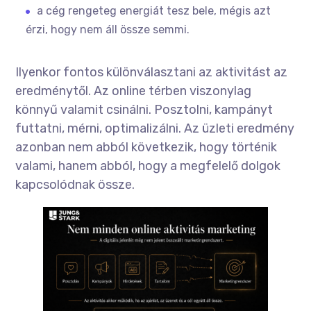
a cég rengeteg energiát tesz bele, mégis azt
érzi, hogy nem áll össze semmi.
Ilyenkor fontos különválasztani az aktivitást az
eredménytől. Az online térben viszonylag
könnyű valamit csinálni. Posztolni, kampányt
futtatni, mérni, optimalizálni. Az üzleti eredmény
azonban nem abból következik, hogy történik
valami, hanem abból, hogy a megfelelő dolgok
kapcsolódnak össze.