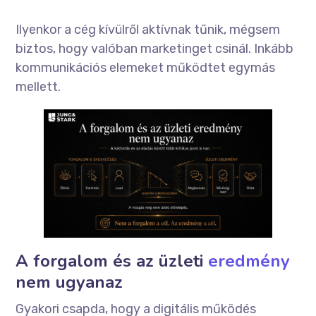
Ilyenkor a cég kívülről aktívnak tűnik, mégsem
biztos, hogy valóban marketinget csinál. Inkább
kommunikációs elemeket működtet egymás
mellett.
A forgalom és az üzleti
eredmény
nem ugyanaz
Gyakori csapda, hogy a digitális működés